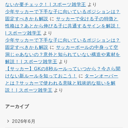
ないか要チェック！ | スポーツ雑学王
より
少年サッカーで下手な子に向いているポジションは？
固定すべきかも解説
に
サッカーで化ける子の特徴と
性格は？あとから伸びる子に共通するサインを解説！
| スポーツ雑学王
より
少年サッカーで下手な子に向いているポジションは？
固定すべきかも解説
に
サッカーボールの中身って空
洞じゃあないの？意外と知られていない構造や素材を
解説！ | スポーツ雑学王
より
【サッカー】GKの8秒ルールっていつから？今さら聞
けない新ルールを知っておこう！
に
ターンオーバー
とは？サッカーで使われる意味と戦術的な狙いを解
説！ | スポーツ雑学王
より
アーカイブ
2026年6月