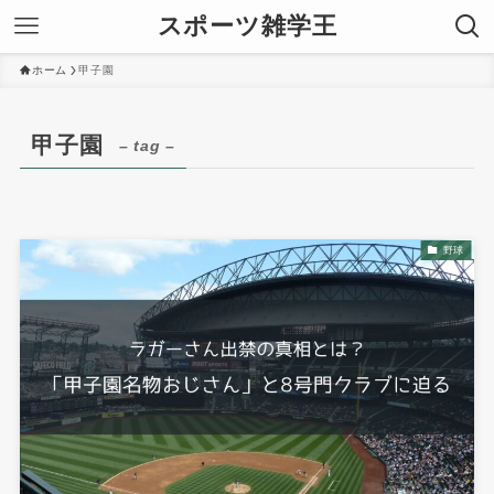
スポーツ雑学王
ホーム
甲子園
甲子園
– tag –
野球