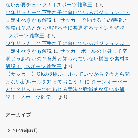
ないか要チェック！ | スポーツ雑学王
より
少年サッカーで下手な子に向いているポジションは？
固定すべきかも解説
に
サッカーで化ける子の特徴と
性格は？あとから伸びる子に共通するサインを解説！
| スポーツ雑学王
より
少年サッカーで下手な子に向いているポジションは？
固定すべきかも解説
に
サッカーボールの中身って空
洞じゃあないの？意外と知られていない構造や素材を
解説！ | スポーツ雑学王
より
【サッカー】GKの8秒ルールっていつから？今さら聞
けない新ルールを知っておこう！
に
ターンオーバー
とは？サッカーで使われる意味と戦術的な狙いを解
説！ | スポーツ雑学王
より
アーカイブ
2026年6月