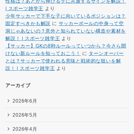
性格は？あとから伸びる子に共通するサインを解説！
| スポーツ雑学王
より
少年サッカーで下手な子に向いているポジションは？
固定すべきかも解説
に
サッカーボールの中身って空
洞じゃあないの？意外と知られていない構造や素材を
解説！ | スポーツ雑学王
より
【サッカー】GKの8秒ルールっていつから？今さら聞
けない新ルールを知っておこう！
に
ターンオーバー
とは？サッカーで使われる意味と戦術的な狙いを解
説！ | スポーツ雑学王
より
アーカイブ
2026年6月
2026年5月
2026年4月