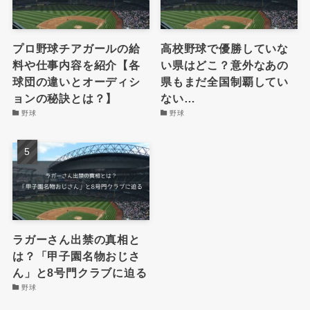
プロ野球チアガールの給
高校野球で優勝していな
料や仕事内容を紹介【各
い県はどこ？意外なあの
球団の違いとオーディシ
県もまだ全国制覇してい
ョンの秘訣とは？】
ない…
野球
野球
ラガーさん出禁の真相と
は？「甲子園名物おじさ
ん」と8号門クラブに迫る
野球