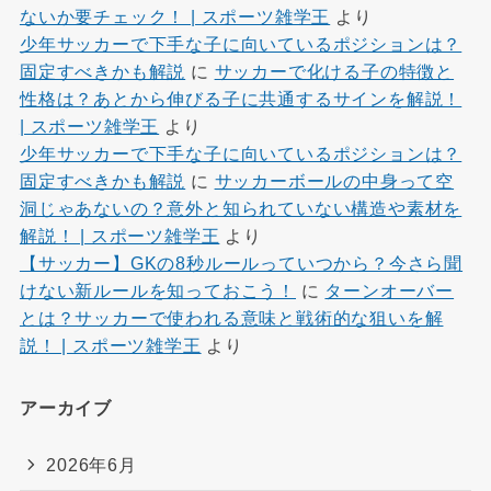
ないか要チェック！ | スポーツ雑学王
より
少年サッカーで下手な子に向いているポジションは？
固定すべきかも解説
に
サッカーで化ける子の特徴と
性格は？あとから伸びる子に共通するサインを解説！
| スポーツ雑学王
より
少年サッカーで下手な子に向いているポジションは？
固定すべきかも解説
に
サッカーボールの中身って空
洞じゃあないの？意外と知られていない構造や素材を
解説！ | スポーツ雑学王
より
【サッカー】GKの8秒ルールっていつから？今さら聞
けない新ルールを知っておこう！
に
ターンオーバー
とは？サッカーで使われる意味と戦術的な狙いを解
説！ | スポーツ雑学王
より
アーカイブ
2026年6月